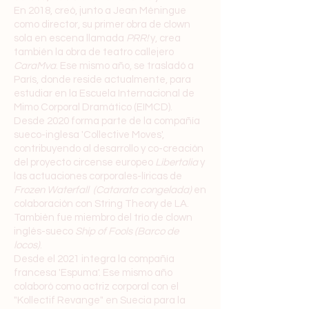
En 2018, creó, junto a Jean Méningue
como director, su primer obra de clown
sola en escena llamada
PRR!
y, crea
también la obra de teatro callejero
CaraMva
. Ese mismo año, se trasladó a
París, donde reside actualmente, para
estudiar en la Escuela Internacional de
Mimo Corporal Dramático (EIMCD).
Desde 2020 forma parte de la compañía
sueco-inglesa 'Collective Moves',
contribuyendo al desarrollo y co-creación
del proyecto circense europeo
Libertalia
y
las actuaciones corporales-líricas de
Frozen Waterfall (Catarata congelada)
en
colaboración con String Theory de LA.
También fue miembro del trío de clown
inglés-sueco
Ship of Fools (Barco de
locos)
.
Desde el 2021 integra la compañía
francesa 'Espuma'. Ese mismo año
colaboró como actriz corporal con el
"Kollectif Revange" en Suecia para la