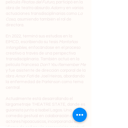
película
Piratas del Futuro
, participó en la
obra de teatro absurdo
Adam
y en varias
actuaciones transdisciplinarias como
La
Cosa
, asumiendo también el rol de
directora.
En 2022, terminó sus estudios en la
EIMCD, escribiendo su tesis
Montañas
Intangibles
, enfocándose en el proceso
creativo a través de una perspectiva
transdisciplinaria. También actuó en la
película francesa
Don't You Remember Me
y fue asistente de dirección corporal de la
obra
Amor Fati
de Joel Heiras, abordando
la enfermedad de Parkinson como tema
central.
Actualmente está desarrollando el
largometraje THEATRE STATE, donde es
guionista junto a Isabel Lagos. Una
comedia gestual en colaboración con
actores hipoacusicos, incorporando el
idioma de señas y la composición gestual