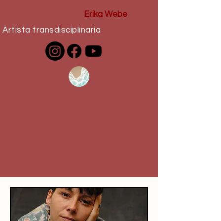
Erika Webe
Artista transdisciplinaria
Home
Bio
Performances
Films
Contact