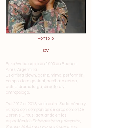
Portfolio
CV
Erika Webe nació en 1990 en Buenos
Aires, Argentina.
Es artista clown, actriz, mima, performer,
compositora gestual, acróbata aérea,
actriz, dramaturga, directora y
antropóloga.
Del 2012 al 2018, viajó entre Sudamérica y
Europa con compañías de circo como 'De
Berenis Circus', actuando en los
espectáculos
Entre destreza y desastre
,
Sarasa
,
Había una vez un circo
y otros.