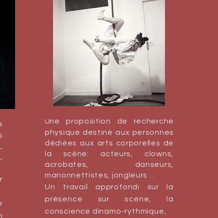
ne proposition de recher
che
U
e
physique destiné aux personnes
s
dédiées aux arts corporelles de
,
la scène: acteurs, clowns,
,
acrobates, danseurs,
marionnettistes, jongleurs ...
r
Un travail approfondi sur la
présence sur scène, la
e
conscience dinamo-rythmique,
n