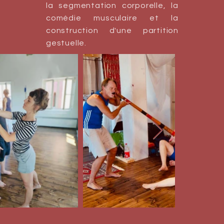
la segmentation corporelle, la
comédie musculaire et la
construction d'une partition
gestuelle.