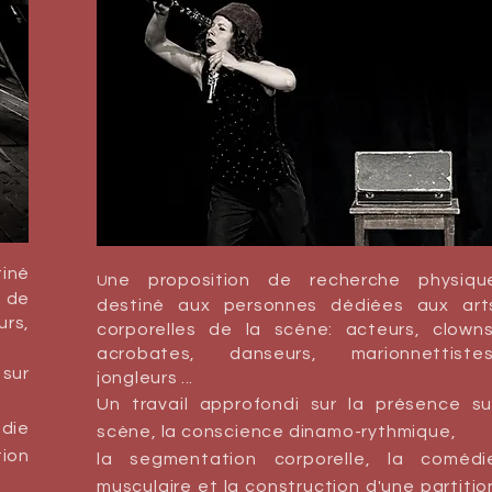
tiné
ne proposition de recher
che physiqu
U
s de
destiné aux personnes dédiées aux art
urs,
corporelles de la scène: acteurs, clowns
acrobates, danseurs, marionnettistes
sur
jongleurs ...
Un travail approfondi sur la présence su
die
scène, la conscience dinamo-rythmique,
tion
la segmentation corporelle, la comédi
musculaire et la construction d'une partitio